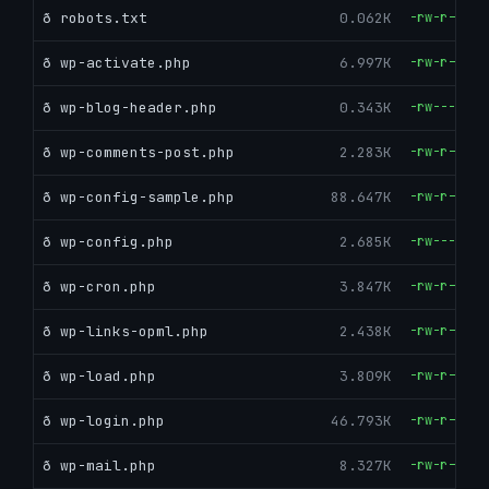
ð robots.txt
0.062K
-rw-r--r--
ð wp-activate.php
6.997K
-rw-r--r--
ð wp-blog-header.php
0.343K
-rw-------
ð wp-comments-post.php
2.283K
-rw-r--r--
ð wp-config-sample.php
88.647K
-rw-r--r--
ð wp-config.php
2.685K
-rw-------
ð wp-cron.php
3.847K
-rw-r--r--
ð wp-links-opml.php
2.438K
-rw-r--r--
ð wp-load.php
3.809K
-rw-r--r--
ð wp-login.php
46.793K
-rw-r--r--
ð wp-mail.php
8.327K
-rw-r--r--