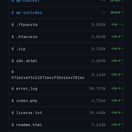
ð wp-content
--
drwxr-xr-x
ð wp-includes
--
drwxr-xr-x
ð .ftpquota
0.015K
-rw-------
ð .htaccess
2.043K
-rw-r--r--
ð .zip
0.315K
-rw-r--r--
ð 404.shtml
1.659K
-rw-r--r--
ð
0.144K
-rw-r--r--
57162x6f142157164x7356164x78164
ð error_log
58.727K
-rw-r--r--
ð index.php
4.714K
-rw-r--r--
ð license.txt
19.448K
-rw-r--r--
ð readme.html
7.263K
-rw-r--r--