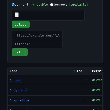
current [
writable
]
docroot [
writable
]
Upload
Fetch
Name
Size
Permissio
ð .tmb
--
drwxrwxrwx
ð cgi-bin
--
drwxr-xr-x
ð wp-admin
--
drwxr-xr-x